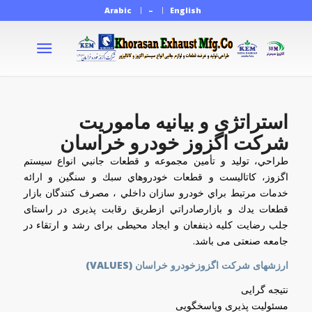
Arabic
–
English
استراتژی و بیانیه ماموریت
شرکت اگزوز خودرو خراسان
طراحي، توليد و تأمين مجموعه و قطعات جانبي انواع سيستم
اگزوز، کاتالیست و قطعات خودروهاي سبك و سنگين و ارائه
خدمات مرتبط براي خودرو سازان داخلي ، مصرف كنندگان بازار
قطعات يدك و بازارصادراتي ازطریق رقابت پذیری در راستای
جلب رضایت کلیه ذینفعان و ایجاد محیطی برای رشد و ارتقاء در
جامعه صنعتی می باشد.
ارزشهای شرکت اگزوزخودرو خراسان (VALUES)
نتیجه گرایی
مسئولیت پذیری وپاسخگویی