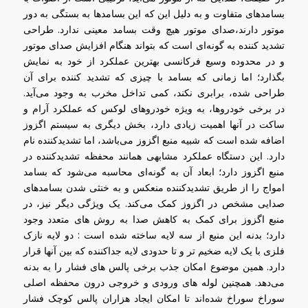
بسامدهای متفاوت و به دلیل این که این بسامدها به بستگی به دور
موتور دارند،صدای موتور هیچ وقت بسامد معینی ندارد. طراحی
تشدید کننده به گونه‌ای است که بتواند هنگام افزایش صدای موتور
و در محدوده وسیع فرکانسی بهترین عملکرد از خود به نمایش
بگذارد؛ اما زمانی که بسامد با چیزی که تشدید کننده برای آن
طراحی شده، برابری نکند، کمی تداخل مخرب به وجود می‌آید.
در برخی خودروها، به ویژه خودروهای لوکس که عملکرد آرام و
ساکت در آنها اهمیت زیادی دارد، بخش دیگری به سیستم اگزوز
اضافه شده است که شبیه منبع اگزوز می‌باشد، اما تشدیدکننده نام
دارد. این دستگاه عملکرد مشابهی همانند محفظه تشدیدکننده در
منبع اگزوز دارد؛ ابعاد آن به گونه‌ای محاسبه می‌شود که بسامد
امواج را از طریق تشدیدکننده منعکس و به خنثی شدن بسامدهای
صدایی مشخص در اگزوز کمک می‌کند. یک ویژگی دیگر نیز، در
منبع اگزوز برای کمک به کاهش صدا به روش های متعدد وجود
دارد؛ بدنه این منبع از سه لایه ساخته شده است : دو لایه نازک
فلزی با یک لایه ضخیم تر و تا حدودی لایه جداکننده که بین آنها قرار
دارد. همین موضوع امکان جذب برخی پالس های فشار را به بدنه
می‌دهد. همچنین لوله های ورودی و خروجی درون محفظه اصلی
سوراخ سوراخ شده‌اند تا امکان ایجاد هزاران پالس کوچک فشار