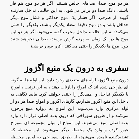
هر دو موج صدا، صداهای خالص هستند. اگر هر دو موج هم فاز
باشند، دانگ صدا دو برابر می‌شود، به این حالت، تداخل سازنده
گویند. از طرفی، اگر فشار یک موج حداکثر و فشار موج دیگر
حداقل باشد و دو موج دقیقا متضاد یکدیگر باشند، یکدیگر را خنثی
می‌کنند؛ به این حالت، تداخل مخرب گفته می‌شود. اگر هر دو این
موج ها در یک زمان به پرده گوش برسند، صدایی نخواهید شنید
چون موج ها یکدیگر را خنثی می‌کنند.
(اگزوز خودرو خراسان)
سفری به درون یک منبع اگزوز
درون منبع اگزوز، لوله های متعددی وجود دارد. این لوله ها به گونه
ای طراحی شده اند که امواج رابازتاب دهند ، به این ترتیب ، امواج
با یکدیگر تداخل و همدیگر را خنثی خواهند کرد. بیایید نگاهی به
داخل این منبع اگزوز بیندازیم. گازهای اگزوز و امواج صدا هر دو از
لوله مرکزی وارد می‌شوند. این امواج به دیواره منبع برخورد
می‌کنند و از طریق سوراخی که درون بدنه اصلی قرار دارد وارد
بدنه اصلی منبع می‌شوند. این امواج از میان مجموعه ای سوراخ
عبور کرده و وارد یک محفظه دیگر می‌شوند. این محفظه که
تشدیدکننده نامیده می‌شود، از طریق سوراخی به اولین محفظه